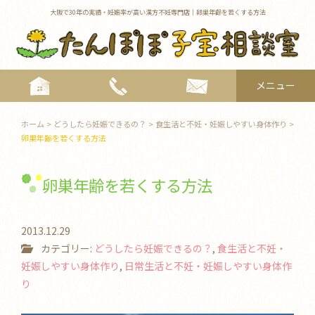
大阪で30年の実績・妊娠率が高い漢方不妊専門店｜卵巣年齢を若くする方法
メニュー
toggle
navigat
ホーム
>
どうしたら妊娠できるの？
>
食生活と不妊・妊娠しやすい身体作り
>
卵巣年齢を若くする方法
卵巣年齢を若くする方法
2013.12.29
カテゴリー:
どうしたら妊娠できるの？
,
食生活と不妊・
妊娠しやすい身体作り
,
日常生活と不妊・妊娠しやすい身体作
り