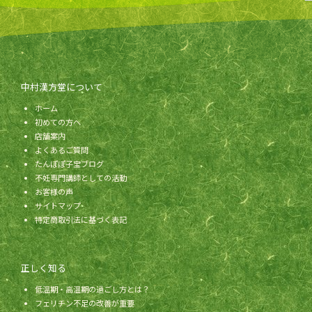
中村漢方堂について
ホーム
初めての方へ
店舗案内
よくあるご質問
たんぽぽ子宝ブログ
不妊専門講師としての活動
お客様の声
サイトマップ
特定商取引法に基づく表記
正しく知る
低温期・高温期の過ごし方とは？
フェリチン不足の改善が重要