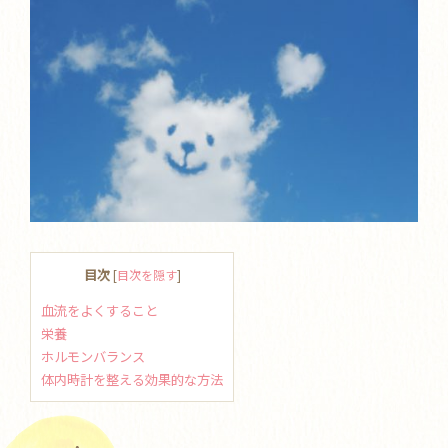
目次
[
目次を隠す
]
血流をよくすること
栄養
ホルモンバランス
体内時計を整える効果的な方法