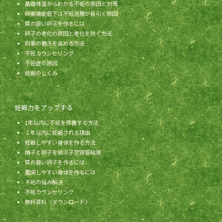
基礎体温からわかる不妊の原因と対策
卵巣機能低下は不妊治療が長引く原因
質の良い卵子を作るには
卵子の老化の原因と老化を防ぐ方法
卵巣の働きを高める方法
不妊カウンセリング
不妊症の原因
妊娠のしくみ
妊娠力をアップする
1年以内に不妊を改善する方法
１年以内に妊娠される理由
妊娠しやすい身体を作る方法
精子と卵子を結ぶ子宮頸管粘液
質の良い卵子を作るには
着床しやすい身体を作るには
不妊の悩み解決
不妊カウンセリング
無料資料（ダウンロード）