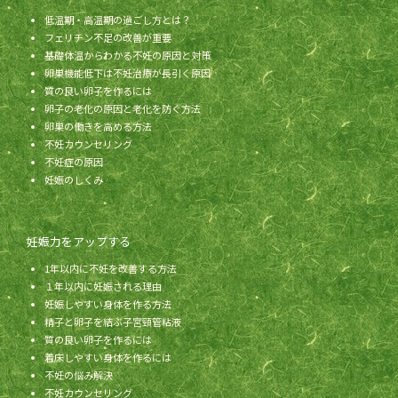
低温期・高温期の過ごし方とは？
フェリチン不足の改善が重要
基礎体温からわかる不妊の原因と対策
卵巣機能低下は不妊治療が長引く原因
質の良い卵子を作るには
卵子の老化の原因と老化を防ぐ方法
卵巣の働きを高める方法
不妊カウンセリング
不妊症の原因
妊娠のしくみ
妊娠力をアップする
1年以内に不妊を改善する方法
１年以内に妊娠される理由
妊娠しやすい身体を作る方法
精子と卵子を結ぶ子宮頸管粘液
質の良い卵子を作るには
着床しやすい身体を作るには
不妊の悩み解決
不妊カウンセリング