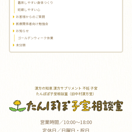
着床しやすい身体つくり
妊娠しやすい心
お客様からのご質問
医療関係者向け勉強会
お知らせ
ゴールデンウィーク休業
未分類
漢方の知恵 漢方サプリメント 不妊 子宝
たんぽぽ子宝相談室（旧中村漢方堂）
営業時間／10:00～18:00
定休日／日曜日・祝日