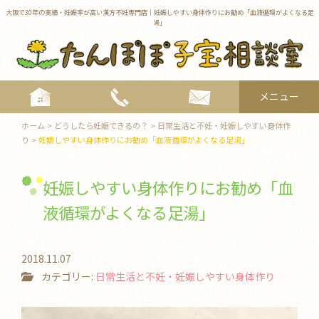
大阪で30年の実績・妊娠率が高い漢方不妊専門店｜妊娠しやすい身体作りにお勧め「血液循環がよくなる足
湯」
メニュー
toggle
ホーム
>
どうしたら妊娠できるの？
>
日常生活と不妊・妊娠しやすい身体作
navigat
り
>
妊娠しやすい身体作りにお勧め「血液循環がよくなる足湯」
妊娠しやすい身体作りにお勧め「血
液循環がよくなる足湯」
2018.11.07
カテゴリー:
日常生活と不妊・妊娠しやすい身体作り