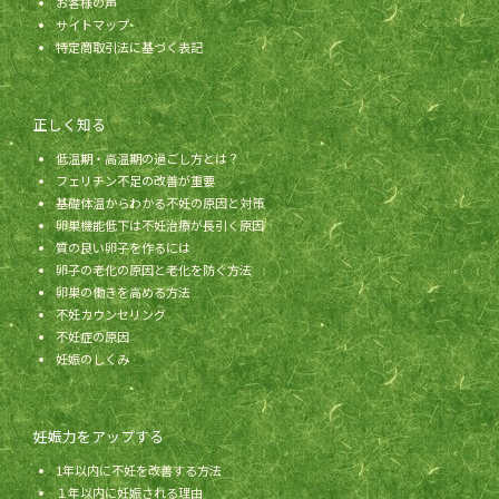
お客様の声
サイトマップ
特定商取引法に基づく表記
正しく知る
低温期・高温期の過ごし方とは？
フェリチン不足の改善が重要
基礎体温からわかる不妊の原因と対策
卵巣機能低下は不妊治療が長引く原因
質の良い卵子を作るには
卵子の老化の原因と老化を防ぐ方法
卵巣の働きを高める方法
不妊カウンセリング
不妊症の原因
妊娠のしくみ
妊娠力をアップする
1年以内に不妊を改善する方法
１年以内に妊娠される理由