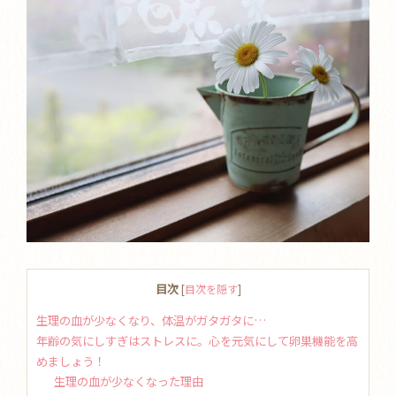
目次
[
目次を隠す
]
生理の血が少なくなり、体温がガタガタに…
年齢の気にしすぎはストレスに。心を元気にして卵巣機能を高
めましょう！
生理の血が少なくなった理由