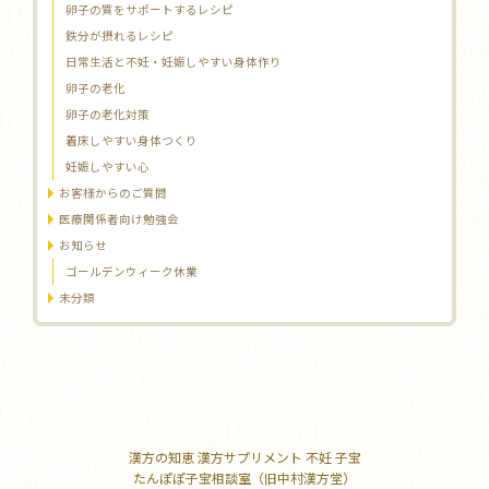
卵子の質をサポートするレシピ
鉄分が摂れるレシピ
日常生活と不妊・妊娠しやすい身体作り
卵子の老化
卵子の老化対策
着床しやすい身体つくり
妊娠しやすい心
お客様からのご質問
医療関係者向け勉強会
お知らせ
ゴールデンウィーク休業
未分類
漢方の知恵 漢方サプリメント 不妊 子宝
たんぽぽ子宝相談室（旧中村漢方堂）