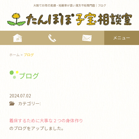
大阪で30年の実績・妊娠率が高い漢方不妊専門店｜ブログ
メニュー
toggle
navigat
ホーム
>
ブログ
ブログ
2024.07.02
カテゴリー:
着床するために大事な２つの身体作り
のブログをアップしました。