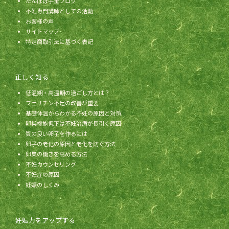
たんぽぽ子宝ブログ
不妊専門講師としての活動
お客様の声
サイトマップ
特定商取引法に基づく表記
正しく知る
低温期・高温期の過ごし方とは？
フェリチン不足の改善が重要
基礎体温からわかる不妊の原因と対策
卵巣機能低下は不妊治療が長引く原因
質の良い卵子を作るには
卵子の老化の原因と老化を防ぐ方法
卵巣の働きを高める方法
不妊カウンセリング
不妊症の原因
妊娠のしくみ
妊娠力をアップする