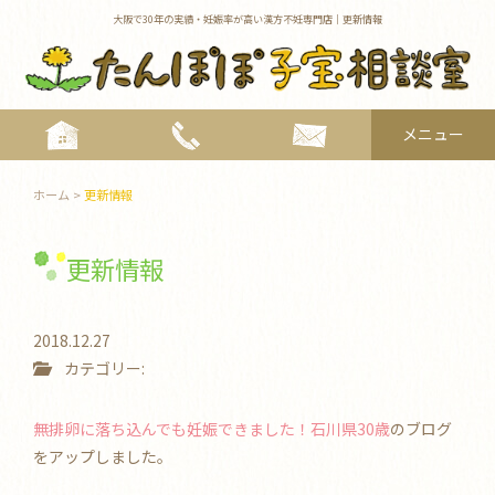
大阪で30年の実績・妊娠率が高い漢方不妊専門店｜更新情報
メニュー
toggle
navigat
ホーム
>
更新情報
更新情報
2018.12.27
カテゴリー:
無排卵に落ち込んでも妊娠できました！石川県30歳
のブログ
をアップしました。