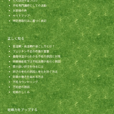
たんぽぽ子宝ブログ
不妊専門講師としての活動
お客様の声
サイトマップ
特定商取引法に基づく表記
正しく知る
低温期・高温期の過ごし方とは？
フェリチン不足の改善が重要
基礎体温からわかる不妊の原因と対策
卵巣機能低下は不妊治療が長引く原因
質の良い卵子を作るには
卵子の老化の原因と老化を防ぐ方法
卵巣の働きを高める方法
不妊カウンセリング
不妊症の原因
妊娠のしくみ
妊娠力をアップする