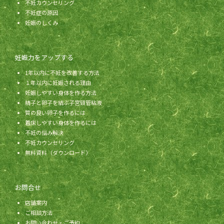
不妊カウンセリング
不妊症の原因
妊娠のしくみ
妊娠力をアップする
1年以内に不妊を改善する方法
１年以内に妊娠される理由
妊娠しやすい身体を作る方法
精子と卵子を結ぶ子宮頸管粘液
質の良い卵子を作るには
着床しやすい身体を作るには
不妊の悩み解決
不妊カウンセリング
無料資料（ダウンロード）
お問合せ
店舗案内
ご相談方法
お問い合わせ・ご予約