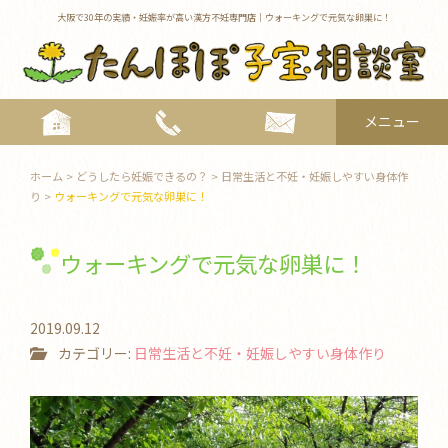
大阪で30年の実績・妊娠率が高い漢方不妊専門店｜ウォーキングで元気な卵巣に！
メニュー
toggle
navigat
ホーム
>
どうしたら妊娠できるの？
>
日常生活と不妊・妊娠しやすい身体作
り
>
ウォーキングで元気な卵巣に！
ウォーキングで元気な卵巣に！
2019.09.12
カテゴリー:
日常生活と不妊・妊娠しやすい身体作り