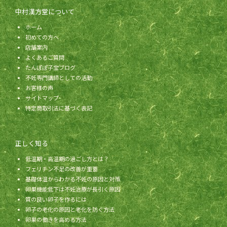
中村漢方堂について
ホーム
初めての方へ
店舗案内
よくあるご質問
たんぽぽ子宝ブログ
不妊専門講師としての活動
お客様の声
サイトマップ
特定商取引法に基づく表記
正しく知る
低温期・高温期の過ごし方とは？
フェリチン不足の改善が重要
基礎体温からわかる不妊の原因と対策
卵巣機能低下は不妊治療が長引く原因
質の良い卵子を作るには
卵子の老化の原因と老化を防ぐ方法
卵巣の働きを高める方法