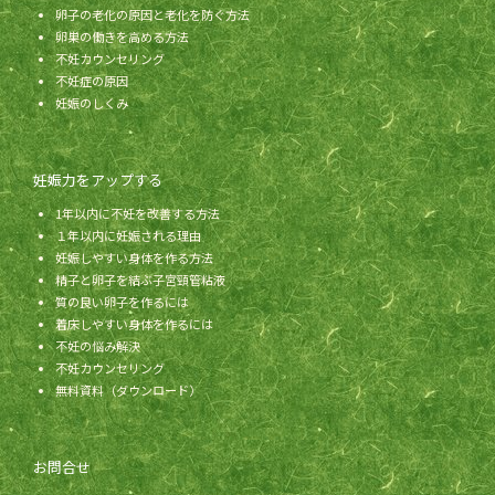
卵子の老化の原因と老化を防ぐ方法
卵巣の働きを高める方法
不妊カウンセリング
不妊症の原因
妊娠のしくみ
妊娠力をアップする
1年以内に不妊を改善する方法
１年以内に妊娠される理由
妊娠しやすい身体を作る方法
精子と卵子を結ぶ子宮頸管粘液
質の良い卵子を作るには
着床しやすい身体を作るには
不妊の悩み解決
不妊カウンセリング
無料資料（ダウンロード）
お問合せ