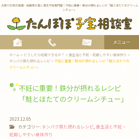
大阪で30年の実績・妊娠率が高い漢方不妊専門店｜不妊に重要！鉄分が摂れるレシピ「鮭とほたてのクリーム
シチュー」
メニュー
toggle
ホーム
>
どうしたら妊娠できるの？
>
食生活と不妊・妊娠しやすい身体作り
>
navigat
タンパク質た摂れるレシピ
>
不妊に重要！鉄分が摂れるレシピ「鮭とほたての
クリームシチュー」
不妊に重要！鉄分が摂れるレシピ
「鮭とほたてのクリームシチュー」
2023.12.05
カテゴリー:
タンパク質た摂れるレシピ
,
食生活と不妊・
妊娠しやすい身体作り