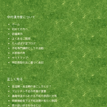
中村漢方堂について
ホーム
初めての方へ
店舗案内
よくあるご質問
たんぽぽ子宝ブログ
不妊専門講師としての活動
お客様の声
サイトマップ
特定商取引法に基づく表記
正しく知る
低温期・高温期の過ごし方とは？
フェリチン不足の改善が重要
基礎体温からわかる不妊の原因と対策
卵巣機能低下は不妊治療が長引く原因
質の良い卵子を作るには