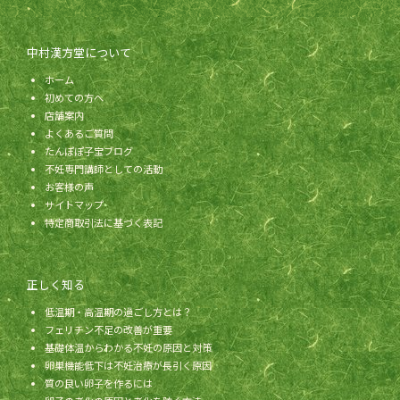
中村漢方堂について
ホーム
初めての方へ
店舗案内
よくあるご質問
たんぽぽ子宝ブログ
不妊専門講師としての活動
お客様の声
サイトマップ
特定商取引法に基づく表記
正しく知る
低温期・高温期の過ごし方とは？
フェリチン不足の改善が重要
基礎体温からわかる不妊の原因と対策
卵巣機能低下は不妊治療が長引く原因
質の良い卵子を作るには