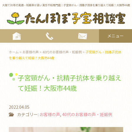
大阪で30年の実績・妊娠率が高い漢方不妊専門店｜子宮頸がん・抗精子抗体を乗り越えて妊娠！大阪市44歳
メニュー
toggle
navigat
ホーム
>
お客様の声
>
40代のお客様の声・妊娠例
>
子宮頸がん・抗精子抗体
を乗り越えて妊娠！大阪市44歳
子宮頸がん・抗精子抗体を乗り越え
て妊娠！大阪市44歳
2022.04.05
カテゴリー:
お客様の声
,
40代のお客様の声・妊娠例