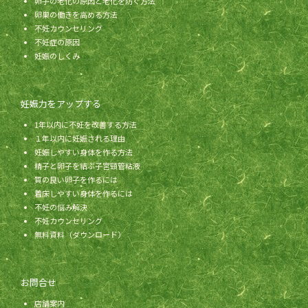
卵子の老化の原因と老化を防ぐ方法
卵巣の働きを高める方法
不妊カウンセリング
不妊症の原因
妊娠のしくみ
妊娠力をアップする
1年以内に不妊を改善する方法
１年以内に妊娠される理由
妊娠しやすい身体を作る方法
精子と卵子を結ぶ子宮頸管粘液
質の良い卵子を作るには
着床しやすい身体を作るには
不妊の悩み解決
不妊カウンセリング
無料資料（ダウンロード）
お問合せ
店舗案内