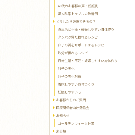
40代のお客様の声・妊娠例
婦人科系トラブルの改善例
どうしたら妊娠できるの？
食生活と不妊・妊娠しやすい身体作り
タンパク質た摂れるレシピ
卵子の質をサポートするレシピ
鉄分が摂れるレシピ
日常生活と不妊・妊娠しやすい身体作り
卵子の老化
卵子の老化対策
着床しやすい身体つくり
妊娠しやすい心
お客様からのご質問
医療関係者向け勉強会
お知らせ
ゴールデンウィーク休業
未分類