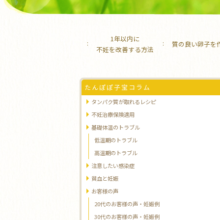
1年以内に
質の良い卵子を
不妊を改善する方法
たんぽぽ子宝コラム
タンパク質が取れるレシピ
不妊治療保険適用
基礎体温のトラブル
低温期のトラブル
高温期のトラブル
注意したい感染症
貧血と妊娠
お客様の声
20代のお客様の声・妊娠例
30代のお客様の声・妊娠例