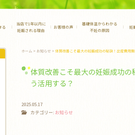
当店で1年以内に
基礎体温からわかる
作る
お客様の声
妊
妊娠される理由
不妊の原因
ホーム
>
お知らせ
>
体質改善こそ最大の妊娠成功の秘訣！出産費用無
体質改善こそ最大の妊娠成功の
う活用する？
2025.05.17
カテゴリー:
お知らせ