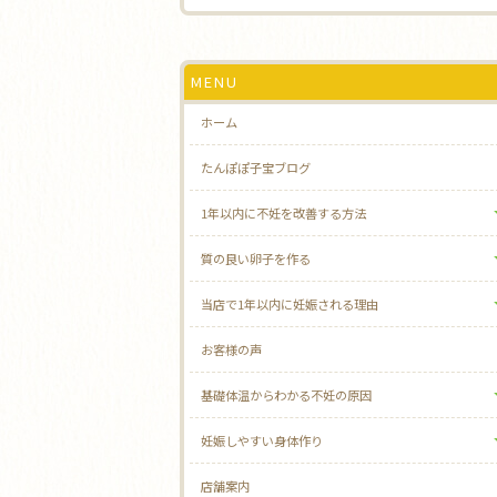
MENU
ホーム
たんぽぽ子宝ブログ
1年以内に不妊を改善する方法
質の良い卵子を作る
当店で1年以内に妊娠される理由
お客様の声
基礎体温からわかる不妊の原因
妊娠しやすい身体作り
店舗案内