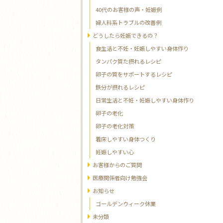
40代のお客様の声・妊娠例
婦人科系トラブルの改善例
どうしたら妊娠できるの？
食生活と不妊・妊娠しやすい身体作り
タンパク質た摂れるレシピ
卵子の質をサポートするレシピ
鉄分が摂れるレシピ
日常生活と不妊・妊娠しやすい身体作り
卵子の老化
卵子の老化対策
着床しやすい身体つくり
妊娠しやすい心
お客様からのご質問
医療関係者向け勉強会
お知らせ
ゴールデンウィーク休業
未分類