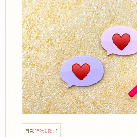
目次
[
目次を隠す
]