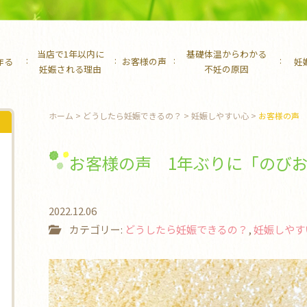
当店で1年以内に
基礎体温からわかる
作る
お客様の声
妊
妊娠される理由
不妊の原因
ホーム
>
どうしたら妊娠できるの？
>
妊娠しやすい心
>
お客様の声 
お客様の声 1年ぶりに「のびお
2022.12.06
カテゴリー:
どうしたら妊娠できるの？
,
妊娠しやす