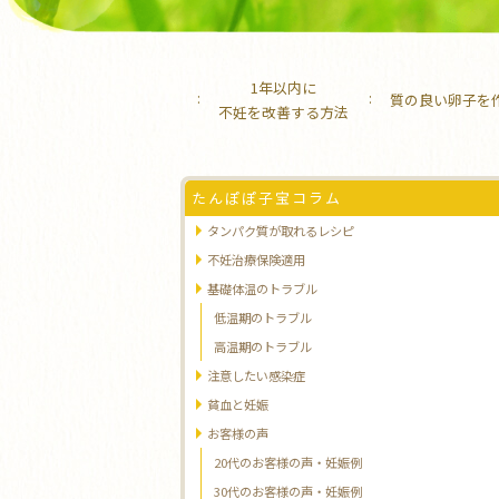
1年以内に
質の良い卵子を
不妊を改善する方法
たんぽぽ子宝コラム
タンパク質が取れるレシピ
不妊治療保険適用
基礎体温のトラブル
低温期のトラブル
高温期のトラブル
注意したい感染症
貧血と妊娠
お客様の声
20代のお客様の声・妊娠例
30代のお客様の声・妊娠例